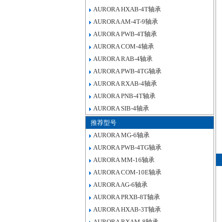
AURORA HXAB-4T轴承
AURORA AM-4T-9轴承
AURORA PWB-4T轴承
AURORA COM-4轴承
AURORA RAB-4轴承
AURORA PWB-4TG轴承
AURORA RXAB-4轴承
AURORA PNB-4T轴承
AURORA SIB-4轴承
推荐型号
AURORA MG-6轴承
AURORA PWB-4TG轴承
AURORA MM-16轴承
AURORA COM-10E轴承
AURORA AG-6轴承
AURORA PRXB-8T轴承
AURORA HXAB-3T轴承
AURORA RXAM-8轴承