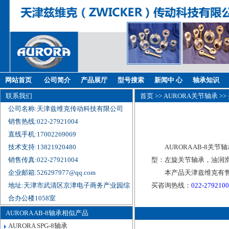
网站首页
公司简介
产品展厅
型号搜索
新闻中 心
轴承知识
联系我们
首页
>>
AURORA关节轴承
>>
公司名称:天津兹维克传动科技有限公司
销售热线:022-27921004
直线手机:17002269069
技术支持:13821920480
AURORA AB-8关节
销售传真:022-27921004
型：左旋关节轴承，油润滑
企业邮箱:526297977@qq.com
本产品天津兹维克有售
地址:天津市武清区京津电子商务产业园综
买咨询热线：
022-279210
合办公楼1058室
AURORA AB-8轴承相似产品
AURORA SPG-8轴承