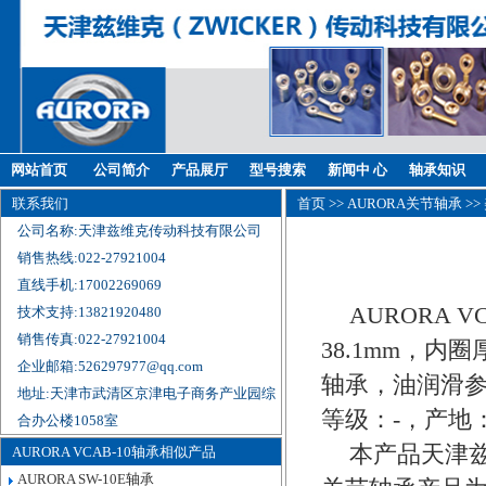
网站首页
公司简介
产品展厅
型号搜索
新闻中 心
轴承知识
联系我们
首页
>>
AURORA关节轴承
>>
公司名称:天津兹维克传动科技有限公司
销售热线:022-27921004
直线手机:17002269069
AURORA 
技术支持:13821920480
销售传真:022-27921004
38.1mm，内圈
企业邮箱:526297977@qq.com
轴承，油润滑参
地址:天津市武清区京津电子商务产业园综
等级：-，产地
合办公楼1058室
本产品天津兹
AURORA VCAB-10轴承相似产品
AURORA SW-10E轴承