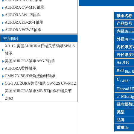
AURORA CW-M16轴承
AURORA AW-12轴承
轴承名称
AURORA KB-20-1轴承
产品型号
AURORA VCW-5轴承
内径B(mm
推荐阅读
外径D(mm
XB-12 美国AURORA杆端关节轴承SPM-6
内径厚度W
轴承
外径厚度H
美国AURORA轴承ASG-7轴承
A± .010
AURORA柔性轴承
Ball
Dia. R
GMN 7315B/DB角接触球轴承
C
+ .062 ~ -
CG-3 AURORA关节轴承 CW-12S CW-M12
Thread U
美国AURORA轴承MB-5T轴承杆端关节
a° Misalig
2463
径向载荷L
类型
品牌
重量lbs