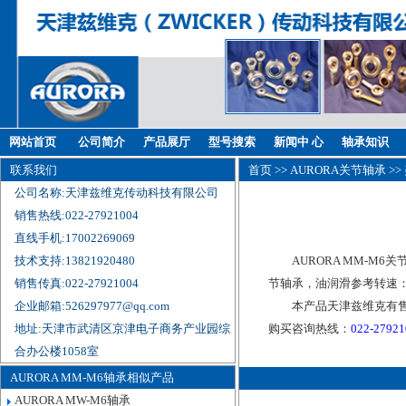
网站首页
公司简介
产品展厅
型号搜索
新闻中 心
轴承知识
联系我们
首页
>>
AURORA关节轴承
>>
公司名称:天津兹维克传动科技有限公司
销售热线:022-27921004
直线手机:17002269069
技术支持:13821920480
AURORA MM-M
销售传真:022-27921004
节轴承，油润滑参考转速：
企业邮箱:526297977@qq.com
本产品天津兹维克有售
地址:天津市武清区京津电子商务产业园综
购买咨询热线：
022-2792
合办公楼1058室
AURORA MM-M6轴承相似产品
AURORA MW-M6轴承