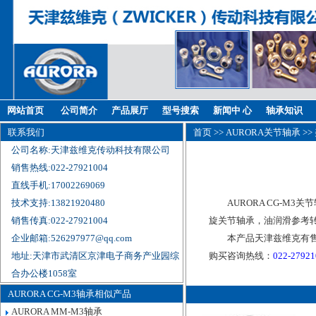
网站首页
公司简介
产品展厅
型号搜索
新闻中 心
轴承知识
联系我们
首页
>>
AURORA关节轴承
>>
公司名称:天津兹维克传动科技有限公司
销售热线:022-27921004
直线手机:17002269069
技术支持:13821920480
AURORA CG-M3
销售传真:022-27921004
旋关节轴承，油润滑参考转
企业邮箱:526297977@qq.com
本产品天津兹维克有售
地址:天津市武清区京津电子商务产业园综
购买咨询热线：
022-2792
合办公楼1058室
AURORA CG-M3轴承相似产品
AURORA MM-M3轴承