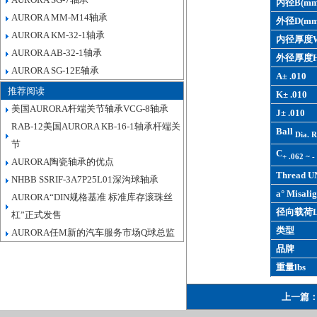
内径B(mm
AURORA MM-M14轴承
外径D(mm
AURORA KM-32-1轴承
内径厚度W
AURORA AB-32-1轴承
外径厚度H
AURORA SG-12E轴承
A± .010
推荐阅读
K± .010
美国AURORA杆端关节轴承VCG-8轴承
J± .010
RAB-12美国AURORA KB-16-1轴承杆端关
Ball
Dia. R
节
C
+ .062 ~ -
AURORA陶瓷轴承的优点
Thread U
NHBB SSRIF-3A7P25L01深沟球轴承
a° Misalig
AURORA“DIN规格基准 标准库存滚珠丝
径向载荷L
杠”正式发售
类型
AURORA任M新的汽车服务市场Q球总监
品牌
重量lbs
上一篇