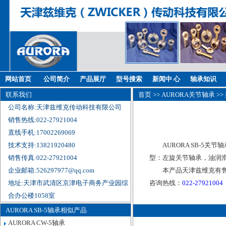
网站首页
公司简介
产品展厅
型号搜索
新闻中 心
轴承知识
联系我们
首页
>>
AURORA关节轴承
>>
公司名称:天津兹维克传动科技有限公司
销售热线:022-27921004
直线手机:17002269069
技术支持:13821920480
AURORA SB-5关节
销售传真:022-27921004
型：左旋关节轴承，油润滑
企业邮箱:526297977@qq.com
本产品天津兹维克有售
地址:天津市武清区京津电子商务产业园综
咨询热线：
022-27921004
合办公楼1058室
AURORA SB-5轴承相似产品
AURORA CW-5轴承