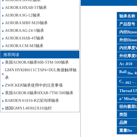
AURORA HXAB-5T轴承
AURORA SG-12轴承
轴承名称
AURORA MBF-M20轴承
产品型号
AURORA AG-24-1轴承
内径B(mm
AURORA HAB-4T轴承
外径D(mm
AURORA CM-M3轴承
内径厚度W
推荐阅读
外径厚度H
美国AURORA轴承MB-5TM-500轴承
A± .010
GMN HYKH6011CTAP4+DUL角接触球轴
Ball
Dia. R
承
C
+ .062 ~ -
ZWICKER轴承使用中的注意事项
Thread U
美国AURORA轴承HXAB-7TM-500轴承
a° Misalig
BARDEN 61816-RZ深沟球轴承
径向载荷L
德国GMN L48X62X10油封
类型
品牌
重量lbs