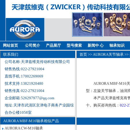
网站首页
公司简介
产品展厅
型号搜索
新闻中 心
轴承知识
联系我们
首页
>>
AURORA关节轴承
>>
公司名称:天津兹维克传动科技有限公司
销售热线:022-27921004
直线手机:17002269069
技术支持:13821920480
AURORA MBF-M
销售传真:022-27921004
型：左旋关节轴承，油润滑
企业邮箱:526297977@qq.com
本产品天津兹维克有售，
地址:天津市武清区京津电子商务产业园综
十。购买咨询热线：
022-
合办公楼1058室
AURORA MBF-M16轴承相似产品
AURORA CW-M16轴承