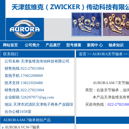
网站首页
公司简介
产品展厅
型号搜索
新闻中 心
轴承知识
联系我们
首页
>>
AURORA关节轴承
>>
公司名称:天津兹维克传动科技有限公司
销售热线:022-27921004
直线手机:17002269069
技术支持:13821920480
AURORA AM-7关节
销售传真:022-27921004
类型：右旋关节轴承，油润
企业邮箱:526297977@qq.com
本产品天津兹维克有售
地址:天津市武清区京津电子商务产业园综
买咨询热线：
022-279210
合办公楼1058室
AURORA AM-7轴承相似产品
AURORA VCW-7轴承